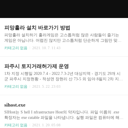
피망훌라 설치 바로가기 방법
피망훌라 설치하기 훌라게임은 고스톱처럼 많은 사람들이 즐기는
게임은 아닙니다. 어렵진 않지만 고스톱처럼 단순하게 그림만 맞춰
서 같이 어울릴순 없어도 막상 배워서 시작해보면 꽤 재미가 있는 카
카테고리 없음
2021. 10. 7. 11:43
드게임이 no1.free-m.club 플레잉 카드를 사용하는 러미 계열의 카드
놀이로써 러미(Rummy)와 규칙이 매우 흡사하지만, 룰이 다른 점도
많다. 사실상 훌라와 러미는 유사점이 많은 다른 게임이라고 보는게
파주시 토지거래허가제 운영
더 맞을듯. 대표적인 사이트는 피망훌라가 있다. 하와이의 전통춤 또
한 훌라라고 불리우기도 한다.
1차 지정 시행일 2020.7.4 - 2022.7.3-2년 대상지역 - 경기도 29개 시
군 파주시 지정현황 - 적성면 장현리 산 73-5 외 임야 8필지 2차 지정
- 외국인 법인 단체 대상 주택투기방지 목적 시행일 2020.10.31-2021.
카테고리 없음
2021. 5. 22. 23:03
4.30=6개월 대상지역은 경기도 23개 시군 파주시 지정현황은 파주시
전역 3차 지정 - 기획부동산 투기방지 목적 시행일 - 2020.12.28-202
2.12.27 파주시 지정현황은 적성면 설마리 산 17-1
sihost.exe
SIHost는 S hell I nfrastructure Host의 약자입니다. 파일 이름의 .exe
확장자는 exe cutable 파일을 나타냅니다. 실행 파일은 컴퓨터에 해를
끼치는 경우가 있기도 합니다. 흔한일은 아닙니다만 컴퓨터의 sihost.
카테고리 없음
2021. 1. 20. 05:08