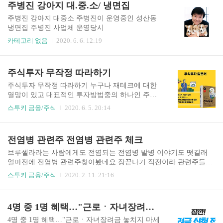
주병진 강아지 대.중.소/ 냉면집
스로 “간편출금 신청/금고찾기(위치기반서비스 제
등교 수업을 앞두고 걱정이 늘었다. 당일 체온이 3
공)” 2가지 하위메뉴로 구성 슝적금 ..
7.5도를 넘으면 등교를 할 수 없다는 지침을 보고
주병진 강아지 대중소 주병진이 운영중인 성산동
나서부터다. 36.5℃만 정상 체온? 나이·부위별 정상
냉면집 주병진 사업체 운영당시
체온 범위 2016/01/27 2016. 1. 27. - 체온은 건강을
카테고리 없음
2020. 6. 6. 12:19
나타내는 주요 지표다. 체온이 1℃만 낮아져도 면
역력은 30% 감소해 병에 걸리기 쉬워진다. 흔히 정
상 체온은 36.5℃로 알려졌지만 멀쩡하던 학생이
주식투자 무작정 따라하기
폭염에 37.5..
주식투자 무작정 따라하기 누구나 재테크에 대한
열망이 있고 대표적인 투자방법중의 하나인 주식
에 대해 관심이 있는분들이 많으실겁니다 코로나
스투키 금융/주식
2020. 6. 5. 20:14
로인해 어려운 경제상황에서 세계각국의 경기부양
정책으로 인해 빠르게 주식시장이 회복되면서 더
욱 많은 사람들의 관심을 받고 있습니다 주식입문
전염병 관련주 전염병 관련주 체크
서로 좋은책중 주식 재테크 마스터의 꿈을 가지고
주식투자 무작정 따라하기를 구매하게 되었습니다
브루셀라라는 사람에게도 전염되는 전염병 발병 이야기도 떳길래
인터넷 찾아보니 입문서로 좋다고 해서 고민없이
얼마전에 전염병 관련주찾아봤네요.장끝나기 직전이라 관련주들은
구매해 봤습니다 주식투자 무작정 따라하기 책 내
별 반응이 없었네요. 주식 하기전에는 이병이 무언지도 들어본적도
스투키 금융/주식
2020. 2. 11. 21:16
용은 전체적으로 만족합니다.주식을 기초적으로
없지만 주식 하면서 관심을 가지게 됩니다. 일단 뉴스를 보고 전염병
알려줘서 처음 접하시는 분들한테 많은 도움이 되
관련주식을 찾아 봤습니다. 이전 뉴스 찾아보니 관련주는 동물백신
는 서적같습니다 내용이 생각보다 알차요 뭐 누구
주 중앙백신 우정바이오 씨티바이오등 방역주로는 이글벳 체시스
4명 중 1명 혜택…"근로ㆍ자녀장려금 놓치지 마세요"
나 초보시절은 있는것이지만 주식을 조금아는 고
제일바이오 진바이오텍을 참고하면 될것 같은데요. 어쨌든 대한민
수분들에게는 그닥 메리트가 없을수도 있을것 같
국도 청정지역은 아니예요. 유럽에만 발병자가 있고, 우리나라에는
4명 중 1명 혜택…"근로ㆍ자녀장려금 놓치지 마세