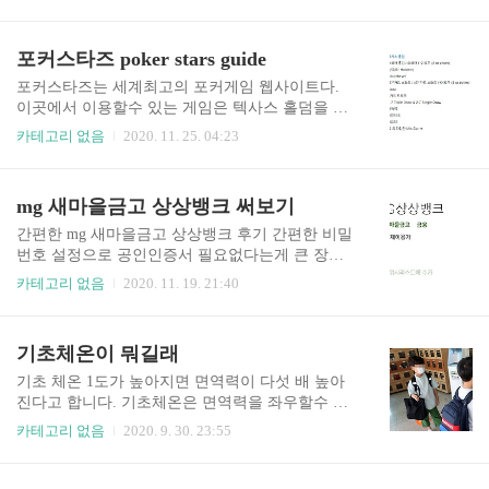
exe가 제거해야하는 트로이 목마 또는 Windows 운영 체제 또는 신뢰
할 수있는 응용 프로그램에 속하는 파일인지 여부를 확인하세요. 원
래의 sihost.exe 파일은 "Shell Infrastructure Host"라는 안전한 Microsof
포커스타즈 poker stars guide
t Windows 시스템 프로세스입니다. 일부 악성 코드는 sihost.exe로 위
장되어 C : \ Windows \ System32 폴더에 없을 때 특히 유용합니다. 따
포커스타즈는 세계최고의 포커게임 웹사이트다.
라서 PC의 sihost.exe 프로세스가 위협인..
이곳에서 이용할수 있는 게임은 텍사스 홀덤을 비
롯해 열종류가 넘는것 같다. 여러가지 토너먼트가
카테고리 없음
2020. 11. 25. 04:23
진행이 되는데 닷컴과 닷넷으로 구분된다. 포커스
타즈에서는 플레이머니와 리얼머니로 게임을 진행
할수 있는데 여기서 중요한점은 국내법상 리얼머
mg 새마을금고 상상뱅크 써보기
니는 불법이라는 점이다. 한국에서는 절대로 리얼
머니(달러)로 게임을 진행하지 말자. 플레이머니
간편한 mg 새마을금고 상상뱅크 후기 간편한 비밀
(가상머니)는 무료충전이 되는데 모두 잃게 되는경
번호 설정으로 공인인증서 필요없다는게 큰 장점
우 4시간에 1번씩 충전이 된다. 검색을 해보니 모바
인거 같은 MG 새마을금고 상상뱅크. 하루 200만원
카테고리 없음
2020. 11. 19. 21:40
일 애플스토어에서 다운로드 방법이라는 글이 있
까지 이체가능하니 일상생활에 큰 송금건이 아니
는데 국가변경을 이용해 앱스토어에서 검색한후
면 정말 유용하게 사용할수도 있을것 같아요. 아래
설치하는 방식인듯 하다. PokerStars 포커뉴스는 최
에서 안드로이드와 아이폰에 따라 받아보시면 됩
기초체온이 뭐길래
고의 포커스타즈 보너스 코드를 제공합니다. 포커
니다. MG상상뱅크의 특화점 몇가지 간편송금 : 수
스타즈를 다운로드하여 $600까지 100% 보너스..
취인성명, 연락처, SNS, 계좌번호를 이용하여 일정
기초 체온 1도가 높아지면 면역력이 다섯 배 높아
한도 내에서 MG머니를 상대방에게 송금하는 서비
진다고 합니다. 기초체온은 면역력을 좌우할수 있
스로 “보내기/보내기내역/빠른송금관리”의 3가지
다는데요 연구 결과에 따르면 체온이 1℃ 내려가면
카테고리 없음
2020. 9. 30. 23:55
하위메뉴 구성 간편출금 : 내 현재 위치에서 가까운
면역력은 최소 30% 감소한다고 합니다. 기초체온
금고 및 ATM의 위치를 확인하고 통장이나 카드없
높은 아이는? 등교 앞두고 학부모들 발 동동 2020/0
이 모바일로 일정한도 내에서 ATM 출금하는 서비
5/20 2020. 5. 20. - 초등학교 1학년 딸을 둔 A씨는